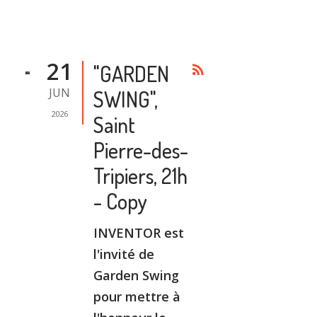
21
"GARDEN
rss_feed
JUN
SWING",
2026
Saint
Pierre-des-
Tripiers, 21h
- Copy
INVENTOR est
l'invité de
Garden Swing
pour mettre à