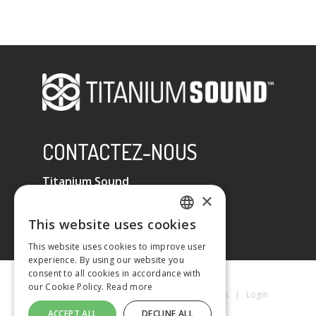
CONTACTEZ-NOUS
Titanium Sound
×
Tel : +33 (0)6 32 67 07 96
E-mail :
contact@titaniumsound.fr
This website uses cookies
FRENCH
This website uses cookies to improve user
experience. By using our website you
ENGLISH
consent to all cookies in accordance with
our Cookie Policy.
Read more
Titanium Sound © 2026
|
Mentions Légales
|
Login
ACCEPT ALL
DECLINE ALL