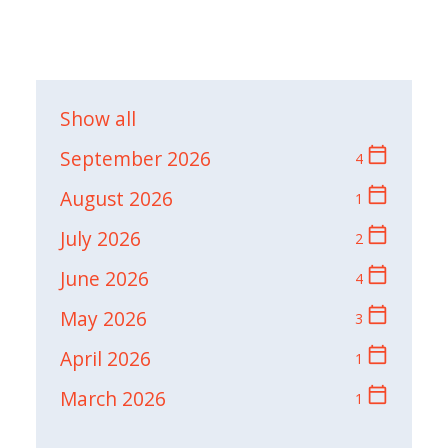
Show all
calendar_today
September 2026
4
calendar_today
August 2026
1
calendar_today
July 2026
2
calendar_today
June 2026
4
calendar_today
May 2026
3
calendar_today
April 2026
1
calendar_today
March 2026
1