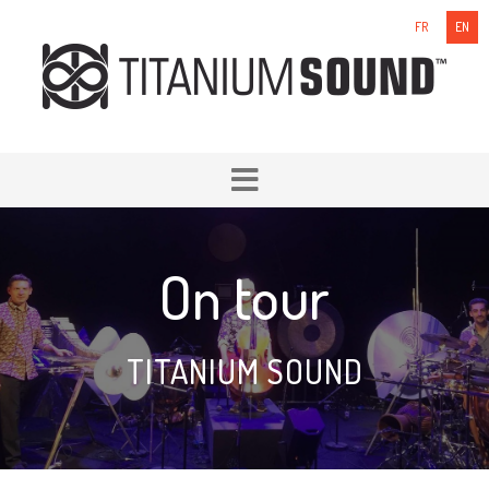
FR
EN
On tour
TITANIUM SOUND