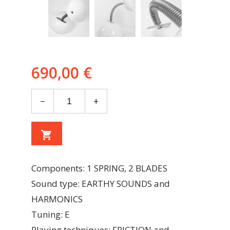
690,00 €
−
+
shopping_cart
Components: 1 SPRING, 2 BLADES
Sound type: EARTHY SOUNDS and
HARMONICS
Tuning: E
Playing techniques: FRICTION and