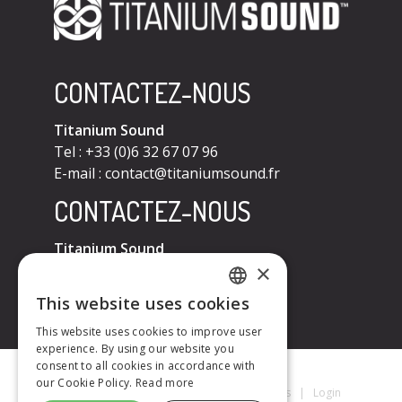
CONTACTEZ-NOUS
Titanium Sound
Tel : +33 (0)6 32 67 07 96
E-mail :
contact@titaniumsound.fr
CONTACTEZ-NOUS
Titanium Sound
×
Tel : +33 (0)6 32 67 07 96
E-mail :
contact@titaniumsound.fr
This website uses cookies
FRENCH
This website uses cookies to improve user
experience. By using our website you
ENGLISH
consent to all cookies in accordance with
our Cookie Policy.
Read more
Titanium Sound © 2026
|
Mentions Légales
|
Login