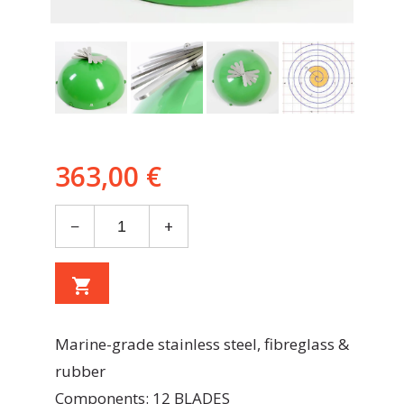
363,00 €
−
+
shopping_cart
Marine-grade stainless steel, fibreglass &
rubber
Components: 12 BLADES