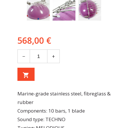
568,00 €
−
+
shopping_cart
Marine-grade stainless steel, fibreglass &
rubber
Components: 10 bars, 1 blade
Sound type: TECHNO
Tuning: MELODIOUS