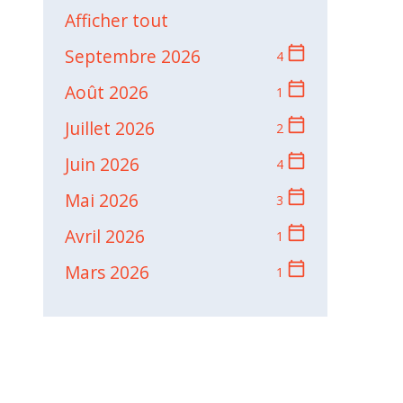
Afficher tout
calendar_today
Septembre 2026
4
calendar_today
Août 2026
1
calendar_today
Juillet 2026
2
calendar_today
Juin 2026
4
calendar_today
Mai 2026
3
calendar_today
Avril 2026
1
calendar_today
Mars 2026
1