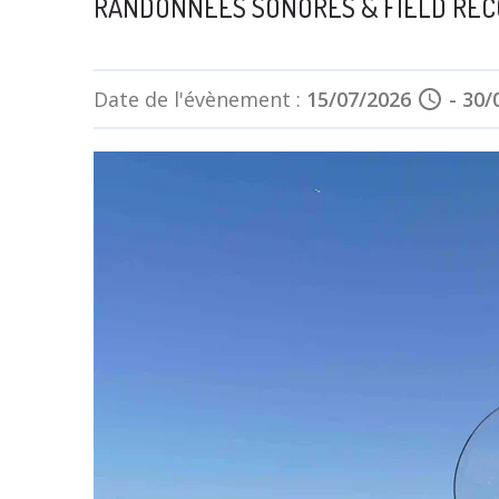
RANDONNÉES SONORES & FIELD REC
Date de l'évènement :
15/07/2026
schedule
-
30/