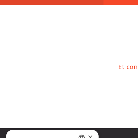
Et co
×