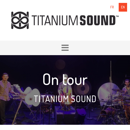
FR
EN
On tour
TITANIUM SOUND