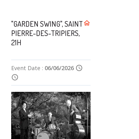
"GARDEN SWING", SAINT
home
PIERRE-DES-TRIPIERS,
21H
Event Date :
06/06/2026
schedule
schedule