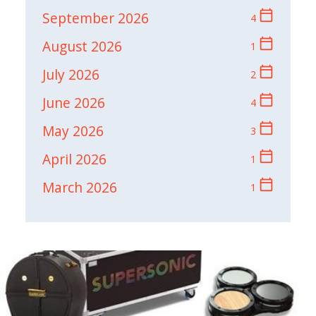
calendar_today
September 2026
4
calendar_today
August 2026
1
calendar_today
July 2026
2
calendar_today
June 2026
4
calendar_today
May 2026
3
calendar_today
April 2026
1
calendar_today
March 2026
1