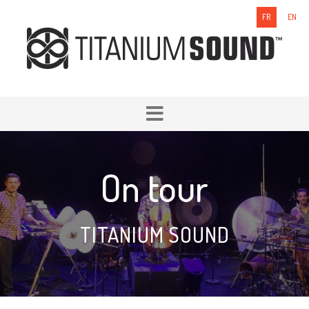
FR
EN
On tour
TITANIUM SOUND