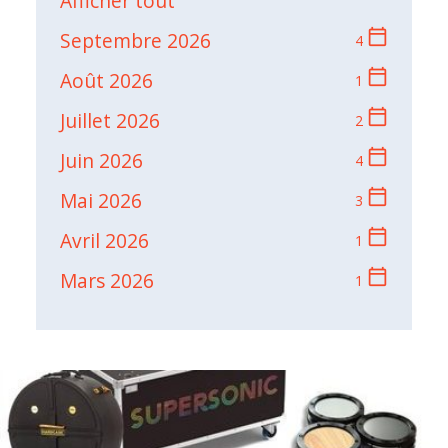
Afficher tout
calendar_today
Septembre 2026
4
calendar_today
Août 2026
1
calendar_today
Juillet 2026
2
calendar_today
Juin 2026
4
calendar_today
Mai 2026
3
calendar_today
Avril 2026
1
calendar_today
Mars 2026
1