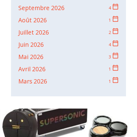
calendar_today
Septembre 2026
4
calendar_today
Août 2026
1
calendar_today
Juillet 2026
2
calendar_today
Juin 2026
4
calendar_today
Mai 2026
3
calendar_today
Avril 2026
1
calendar_today
Mars 2026
1