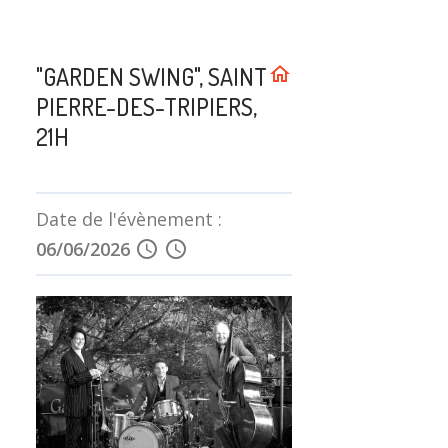
"GARDEN SWING", SAINT
home
PIERRE-DES-TRIPIERS,
21H
Date de l'évènement :
06/06/2026
schedule
schedule