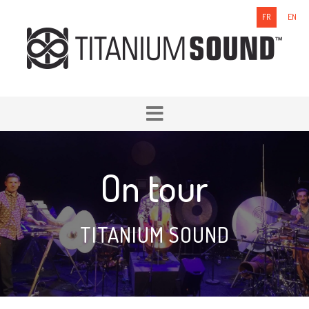
FR
EN
On tour
TITANIUM SOUND