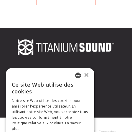
CONTACTEZ-NOUS
×
Ce site Web utilise des
Titanium Sound
FRENCH
cookies
Tél. : +33 (0)6 32 67 07 96
E-mail :
contact@titaniumsound.fr
Notre site Web utilise des cookies pour
ENGLISH
améliorer l'expérience utilisateur. En
utilisant notre site Web, vous acceptez tous
les cookies conformément à notre
Politique relative aux cookies.
En savoir
plus
Titanium Sound © 2026
|
Mentions Légales
|
Connexion