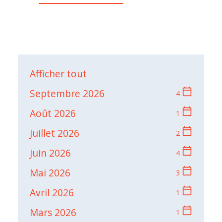
Afficher tout
calendar_today
Septembre 2026
4
calendar_today
Août 2026
1
calendar_today
Juillet 2026
2
calendar_today
Juin 2026
4
calendar_today
Mai 2026
3
calendar_today
Avril 2026
1
calendar_today
Mars 2026
1