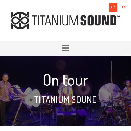
FR
EN
On tour
TITANIUM SOUND