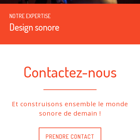
NOTRE EXPERTISE
Design sonore
Contactez-nous
Et construisons ensemble le monde
sonore de demain !
PRENDRE CONTACT