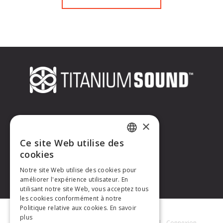
CONTACTEZ-NOUS
×
Ce site Web utilise des
Titanium Sound
FRENCH
cookies
Tél. : +33 (0)6 32 67 07 96
E-mail :
contact@titaniumsound.fr
Notre site Web utilise des cookies pour
ENGLISH
améliorer l'expérience utilisateur. En
utilisant notre site Web, vous acceptez tous
les cookies conformément à notre
Politique relative aux cookies.
En savoir
plus
Titanium Sound © 2026
|
Mentions Légales
|
Connexion