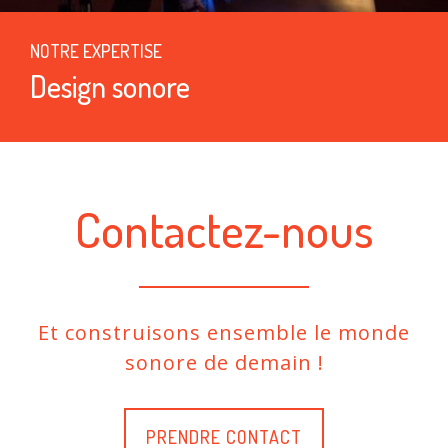
NOTRE EXPERTISE
Design sonore
Contactez-nous
Et construisons ensemble le monde
sonore de demain !
PRENDRE CONTACT