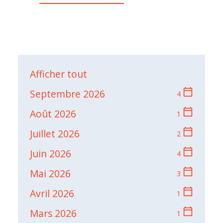
Afficher tout
calendar_today
Septembre 2026
4
calendar_today
Août 2026
1
calendar_today
Juillet 2026
2
calendar_today
Juin 2026
4
calendar_today
Mai 2026
3
calendar_today
Avril 2026
1
calendar_today
Mars 2026
1