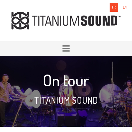
FR
EN
On tour
TITANIUM SOUND