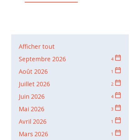
Afficher tout
calendar_today
Septembre 2026
4
calendar_today
Août 2026
1
calendar_today
Juillet 2026
2
calendar_today
Juin 2026
4
calendar_today
Mai 2026
3
calendar_today
Avril 2026
1
calendar_today
Mars 2026
1