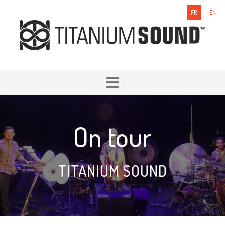
FR
EN
On tour
TITANIUM SOUND