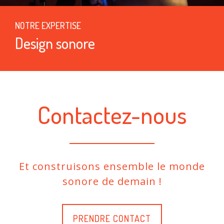
NOTRE EXPERTISE
Design sonore
Contactez-nous
Et construisons ensemble le monde
sonore de demain !
PRENDRE CONTACT