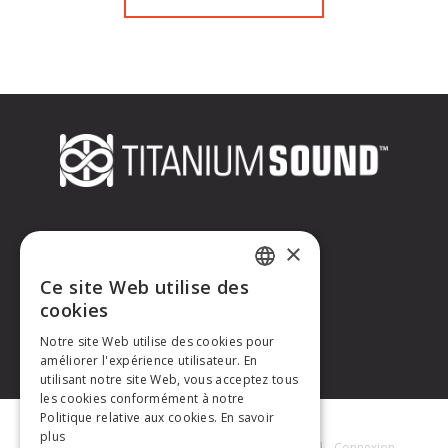
CONTACTEZ-NOUS
×
Ce site Web utilise des
Titanium Sound
FRENCH
cookies
Tél. : +33 (0)6 32 67 07 96
E-mail :
contact@titaniumsound.fr
Notre site Web utilise des cookies pour
ENGLISH
améliorer l'expérience utilisateur. En
utilisant notre site Web, vous acceptez tous
les cookies conformément à notre
Politique relative aux cookies.
En savoir
plus
Titanium Sound © 2026
|
Mentions Légales
|
Connexion