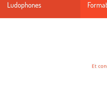
Ludophones
Format
Et co