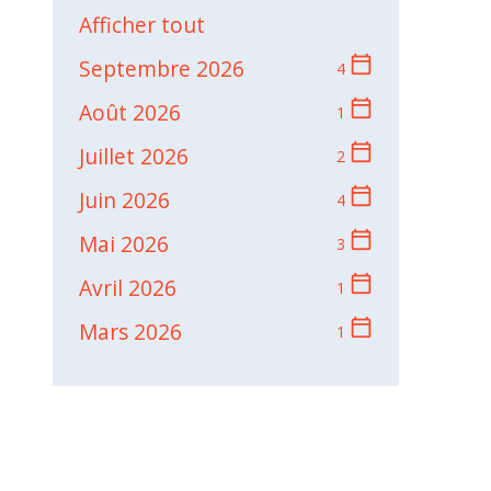
Afficher tout
calendar_today
Septembre 2026
4
calendar_today
Août 2026
1
calendar_today
Juillet 2026
2
calendar_today
Juin 2026
4
calendar_today
Mai 2026
3
calendar_today
Avril 2026
1
calendar_today
Mars 2026
1