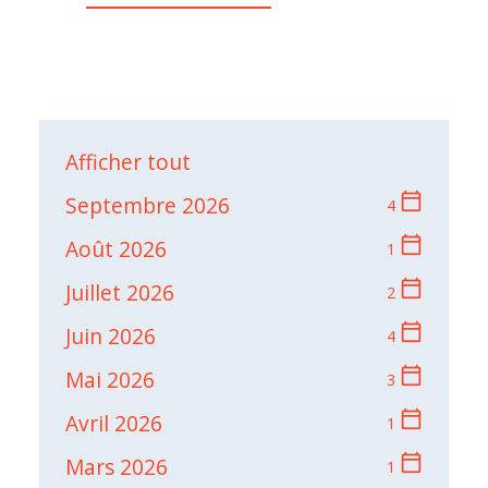
Afficher tout
calendar_today
Septembre 2026
4
calendar_today
Août 2026
1
calendar_today
Juillet 2026
2
calendar_today
Juin 2026
4
calendar_today
Mai 2026
3
calendar_today
Avril 2026
1
calendar_today
Mars 2026
1