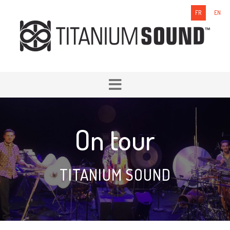
FR
EN
On tour
TITANIUM SOUND