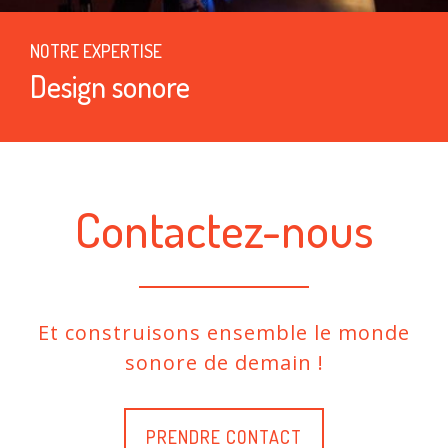
NOTRE EXPERTISE
Design sonore
Contactez-nous
Et construisons ensemble le monde
sonore de demain !
PRENDRE CONTACT