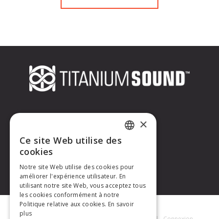
CONTACTEZ-NOUS
×
Ce site Web utilise des
Titanium Sound
FRENCH
cookies
Tél. : +33 (0)6 32 67 07 96
E-mail :
contact@titaniumsound.fr
Notre site Web utilise des cookies pour
ENGLISH
améliorer l'expérience utilisateur. En
utilisant notre site Web, vous acceptez tous
les cookies conformément à notre
Politique relative aux cookies.
En savoir
plus
Titanium Sound © 2026
|
Mentions Légales
|
Connexion