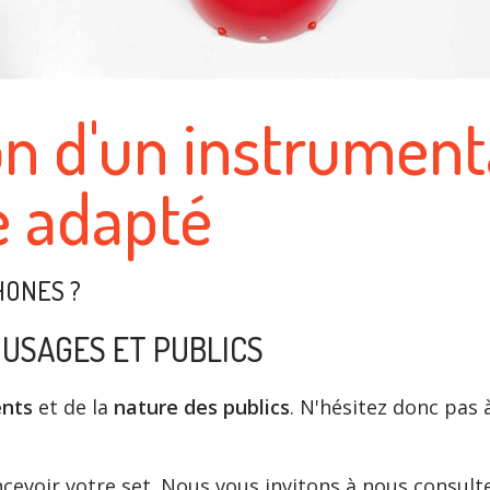
on d'un instrumen
 adapté
HONES ?
 USAGES ET PUBLICS
ents
et de la
nature des publics
. N'hésitez donc pas
ncevoir votre set. Nous vous invitons à nous consult