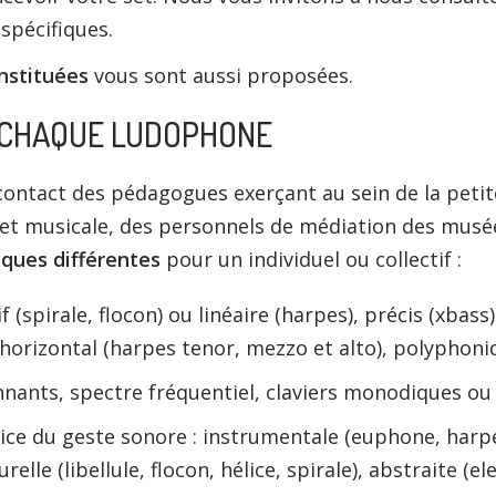
spécifiques.
nstituées
vous sont aussi proposées.
E CHAQUE LUDOPHONE
ntact des pédagogues exerçant au sein de la petite
re et musicale, des personnels de médiation des mus
ques différentes
pour un individuel ou collectif :
if (spirale, flocon) ou linéaire (harpes), précis (xbas
 horizontal (harpes tenor, mezzo et alto), polyphoni
nnants, spectre fréquentiel, claviers monodiques ou
ice du geste sonore : instrumentale (euphone, harp
relle (libellule, flocon, hélice, spirale), abstraite (ele