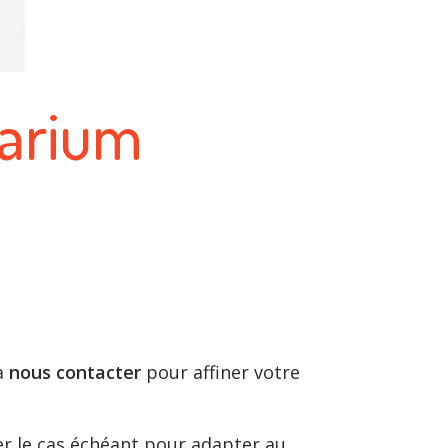
tarium
 à
nous contacter
pour affiner votre
er le cas échéant pour adapter au