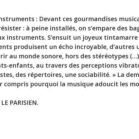
d’instruments : Devant ces gourmandises music
résister : à peine installés, on s’empare des 
x instruments. S’ensuit un joyeux tintamarre !
ents produisent un écho incroyable, d’autres 
uvrir au monde sonore, hors des stéréotypes (…)
ents-enfants, au travers des perceptions vibrat
tes, des répertoires, une sociabilité. » La demi
ir compris pourquoi la musique adoucit les mœ
,
LE PARISIEN
.