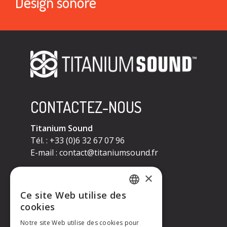
Design sonore
CONTACTEZ-NOUS
Titanium Sound
Tél. : +33 (0)6 32 67 07 96
E-mail :
contact@titaniumsound.fr
CONTACTEZ-NOUS
×
Ce site Web utilise des
Titanium Sound
FRENCH
cookies
Tél. : +33 (0)6 32 67 07 96
E-mail :
contact@titaniumsound.fr
Notre site Web utilise des cookies pour
ENGLISH