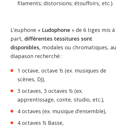
filaments; distorsions; étouffoirs, etc.).
L’euphone «
Ludophone
» de 6 tiges mis à
part,
différentes tessitures sont
disponibles,
modales ou chromatiques, au
diapason recherché :
1 octave, octave ½ (ex. musiques de
scènes, DJ),
3 octaves, 3 octaves ½ (ex.
apprentissage, conte, studio, etc.),
4 octaves (ex. musique d’ensemble),
4 octaves ½ Basse,