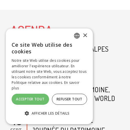
AGENDA
×
Ce site Web utilise des
12
"GALAXIES", HAUTES ALPES
FRENCH
cookies
AOÛT
Notre site Web utilise des cookies pour
ENGLISH
améliorer l'expérience utilisateur. En
2026
utilisant notre site Web, vous acceptez tous
17
les cookies conformément à notre
" CHANTS DE L'AME ",
Politique relative aux cookies.
En savoir
JOURNÉES DU PATRIMOINE,
plus
SEPT.
VÉBRON, INVENTOR & WORLD
2026
ACCEPTER TOUT
REFUSER TOUT
EUPHONE CONSORT
AFFICHER LES DÉTAILS
18
" CHANTS DE L'AME " -