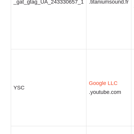
_gat_gtag_UA_243330657_1
.titaniumsound.fr
Google LLC
YSC
.youtube.com