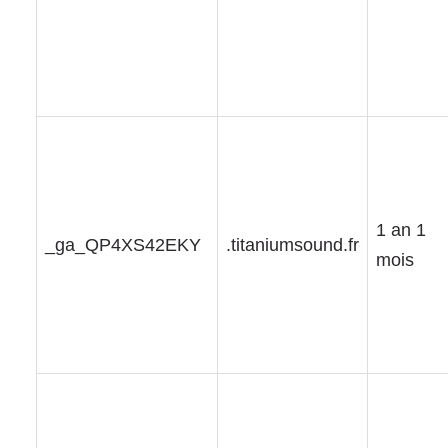
1 an 1
_ga_QP4XS42EKY
.titaniumsound.fr
mois