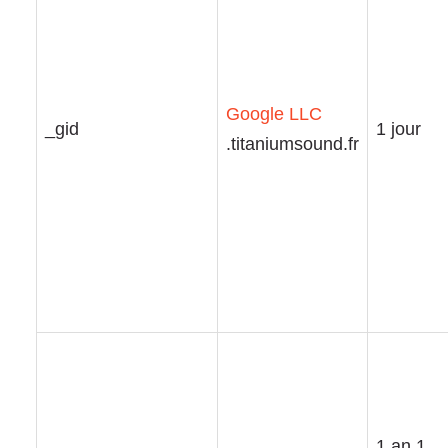
Google LLC
_gid
1 jour
.titaniumsound.fr
1 an 1