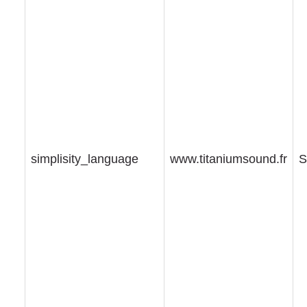
simplisity_language
www.titaniumsound.fr
S