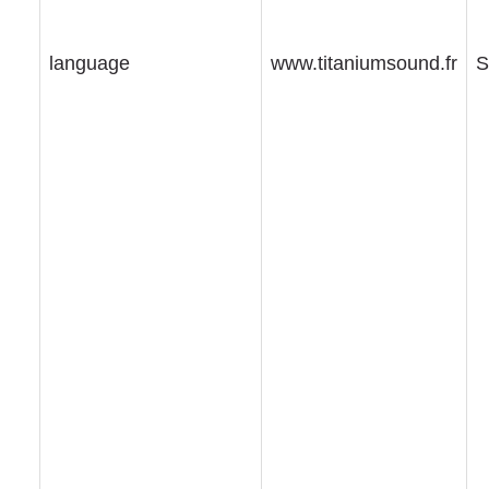
language
www.titaniumsound.fr
S