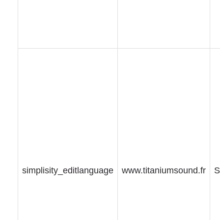
simplisity_editlanguage
www.titaniumsound.fr
S