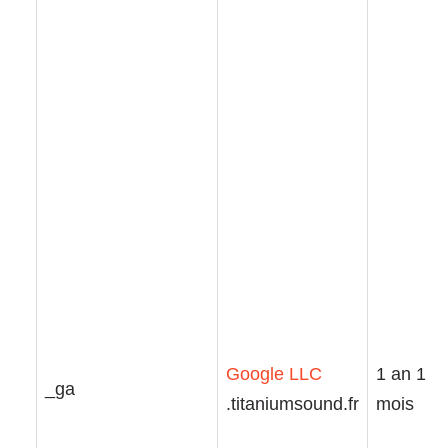
Google LLC
1 an 1
_ga
.titaniumsound.fr
mois