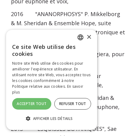
pour euphone et voix,
2016 "ANANORPHOSYS" P. Mikkelborg
& M. Sheridan & Ensemble Hope, suite
pour euphones, trompette, electronique et
×
informatique musicale,
Ce site Web utilise des
FRENCH
cookies
2016 "FEUX ERRANTS", C. Magiera, pour
euphone et voix,
Notre site Web utilise des cookies pour
ENGLISH
améliorer l'expérience utilisateur. En
2016 "BIBRING", musique pour
utilisant notre site Web, vous acceptez tous
les cookies conformément à notre
euphone et informatique musicale,
Politique relative aux cookies.
En savoir
plus
2014 "WHITE SHEET", M. Sheridan &
ACCEPTER TOUT
REFUSER TOUT
Ensemble Hope, 12 pieces pour euphone,
electronique et informatique,
AFFICHER LES DÉTAILS
2013 "ESQUISSES BOTANIQUES", Sae