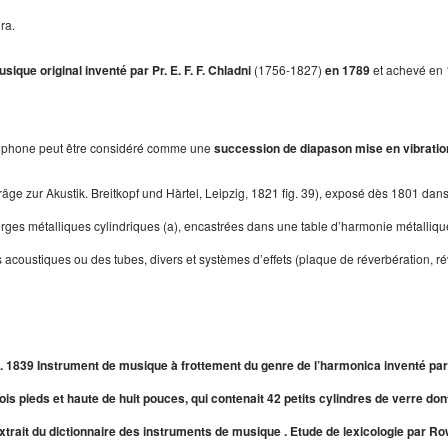
ra.
ique original inventé par Pr. E. F. F. Chladni
(1756-1827)
en 1789
et achevé en 
l'euphone peut être considéré comme une
succession de diapason mise en vibratio
räge zur Akustik. Breitkopf und Hàrtel, Leipzig, 1821 fig. 39), exposé dès 1801 da
verges métalliques cylindriques (a), encastrées dans une table d’harmonie métalliq
coustiques ou des tubes, divers et systèmes d’effets (plaque de réverbération, rév
. 1839 Instrument de musique à frottement du genre de l’harmonica inventé par 
is pieds et haute de huit pouces, qui contenait 42 petits cylindres de verre dont 
xtrait du dictionnaire des instruments de musique . Etude de lexicologie par R