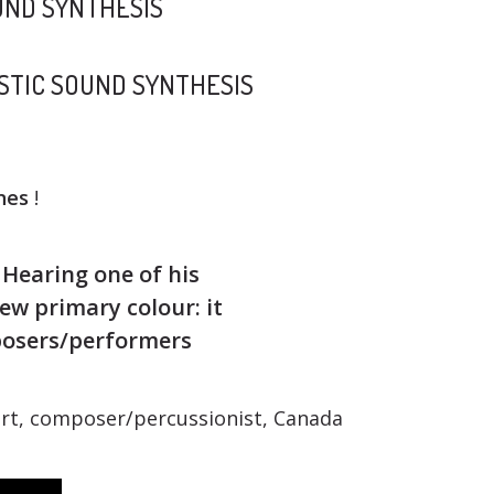
UND SYNTHESIS
STIC SOUND SYNTHESIS
nes
!
Hearing one of his
new primary colour: it
posers/performers
art, composer/percussionist, Canada