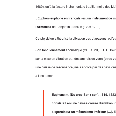
1680), qu’à la facture instrumentale traditionnelle des Mbi
L’
Euphon (euphone en français)
est un i
nstrument de mus
l’Armonica
de Benjamin Franklin (1706-1790).
Ce physicien a théorisé la vibration des diapasons, et 
Son
fonctionnement acoustique
(CHLADNI, E. F. F., Beit
sur la mise en vibration par des archets de verre (b) de 
une caisse de résonnance, mais encore par des pavillons a
à l’instrument.
Euphone m. (Du grec Bon ; son). 1819. 1823
consistait en une caisse carrée d’environ tro
s’opérait sur un mécanisme intérieur (…). E