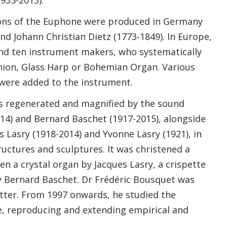
935-2013).
ions of the Euphone were produced in Germany
d Johann Christian Dietz (1773-1849). In Europe,
d ten instrument makers, who systematically
nion, Glass Harp or Bohemian Organ. Various
 were added to the instrument.
as regenerated and magnified by the sound
14) and Bernard Baschet (1917-2015), alongside
Lasry (1918-2014) and Yvonne Lasry (1921), in
uctures and sculptures. It was christened a
en a crystal organ by Jacques Lasry, a crispette
by Bernard Baschet. Dr Frédéric Bousquet was
atter. From 1997 onwards, he studied the
e, reproducing and extending empirical and