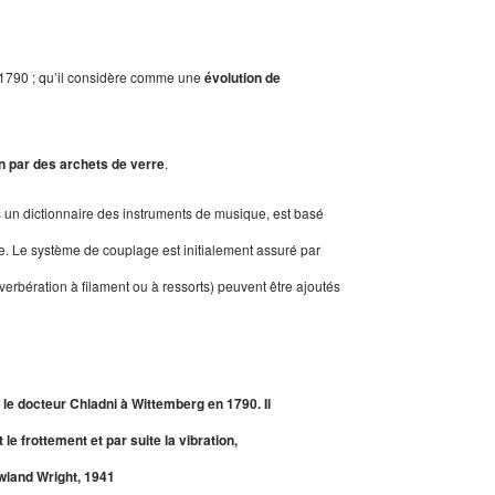
1790 ; qu’il considère comme une
évolution de
n par des archets de verre
.
ns un dictionnaire des instruments de musique, est basé
ue. Le système de couplage est initialement assuré par
erbération à filament ou à ressorts) peuvent être ajoutés
le docteur Chladni à Wittemberg en 1790. Il
le frottement et par suite la vibration,
owland Wright, 1941