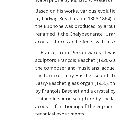
Waterphone by Richard A. Waters (1
Based on his works, various evolut
by Ludwig Buschmann (1805-1864) an
the Euphone was produced by aroun
renamed it the Chalypsonance, Ura
acoustic horns and effects systems
In France, from 1955 onwards, it w
sculptors François Baschet (1920-20
the composer and musicians Jacques 
the form of Lasry-Baschet sound str
Lasry-Baschet glass organ (1955), th
by François Baschet and a crystal 
trained in sound sculpture by the l
acoustic functioning of the euphon
technical experiments.