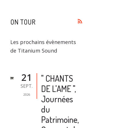
ON TOUR
rss_feed
Les prochains évènements
de Titanium Sound
21
" CHANTS
SEPT.
DE L'AME ",
2026
Journées
du
Patrimoine,