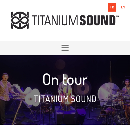
FR
EN
On tour
TITANIUM SOUND