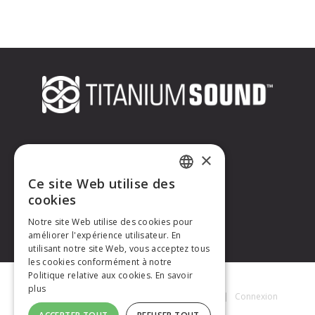
CONTACTEZ-NOUS
×
Ce site Web utilise des
Titanium Sound
FRENCH
cookies
Tél. : +33 (0)6 32 67 07 96
E-mail :
contact@titaniumsound.fr
Notre site Web utilise des cookies pour
ENGLISH
améliorer l'expérience utilisateur. En
utilisant notre site Web, vous acceptez tous
les cookies conformément à notre
Politique relative aux cookies.
En savoir
plus
Titanium Sound © 2026
|
Mentions Légales
|
Connexion