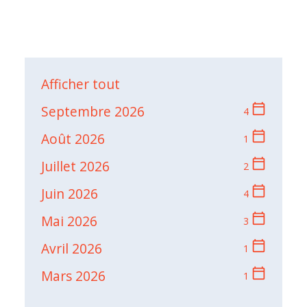
Afficher tout
calendar_today
Septembre 2026
4
calendar_today
Août 2026
1
calendar_today
Juillet 2026
2
calendar_today
Juin 2026
4
calendar_today
Mai 2026
3
calendar_today
Avril 2026
1
calendar_today
Mars 2026
1