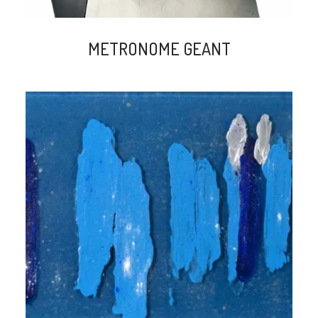
METRONOME GEANT
search