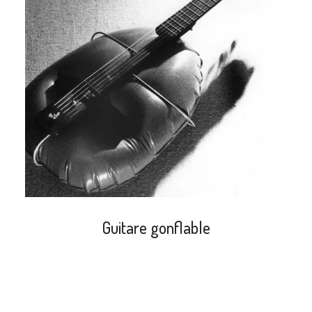
search
Guitare gonflable