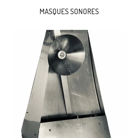
MASQUES SONORES
search