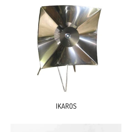
search
IKAROS