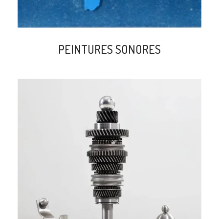
PEINTURES SONORES
search