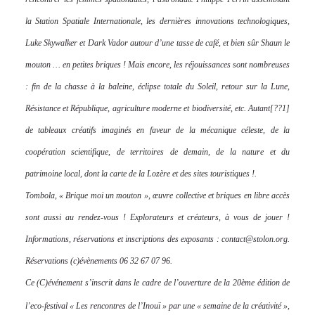
la Station Spatiale Internationale, les dernières innovations technologiques,
Luke Skywalker et Dark Vador autour d’une tasse de café, et bien sûr Shaun le
mouton … en petites briques ! Mais encore, les réjouissances sont nombreuses
: fin de la chasse à la baleine, éclipse totale du Soleil, retour sur la Lune,
Résistance et République, agriculture moderne et biodiversité, etc. Autant[??1]
de tableaux créatifs imaginés en faveur de la mécanique céleste, de la
coopération scientifique, de territoires de demain, de la nature et du
patrimoine local, dont la carte de la Lozère et des sites touristiques !.
Tombola, « Brique moi un mouton », œuvre collective et briques en libre accès
sont aussi au rendez-vous ! Explorateurs et créateurs, à vous de jouer !
Informations, réservations et inscriptions des exposants : contact@stolon.org.
Réservations (c)évènements 06 32 67 07 96.
Ce (C)événement s’inscrit dans le cadre de l’ouverture de la 20ème édition de
l’eco-festival « Les rencontres de l’Inouï » par une « semaine de la créativité »,