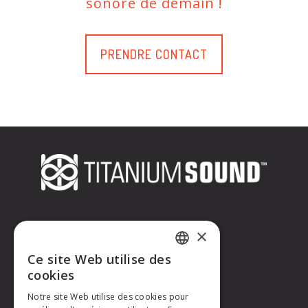
sonore de demain !
PRENDRE CONTACT
CONTACTEZ-NOUS
×
Ce site Web utilise des
Titanium Sound
FRENCH
cookies
Tél. : +33 (0)6 32 67 07 96
E-mail :
contact@titaniumsound.fr
Notre site Web utilise des cookies pour
ENGLISH