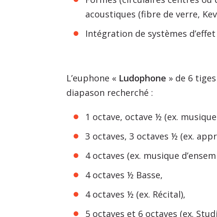
acoustiques (fibre de verre, Kevl
Intégration de systèmes d’effet 
L’euphone «
Ludophone
» de 6 tiges
diapason recherché :
1 octave, octave ½ (ex. musiques
3 octaves, 3 octaves ½ (ex. appr
4 octaves (ex. musique d’ensemb
4 octaves ½ Basse,
4 octaves ½ (ex. Récital),
5 octaves et 6 octaves (ex. Stud