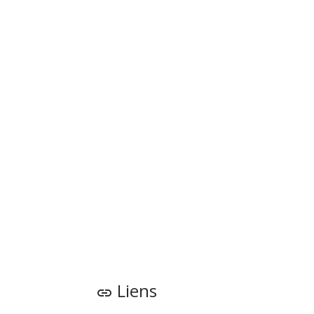
Liens
link