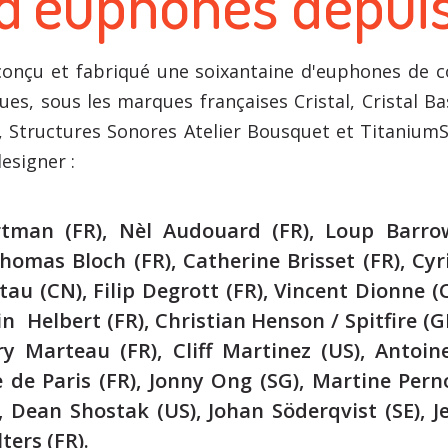
d’euphones depuis
onçu et fabriqué une soixantaine d'euphones de c
ques, sous les marques françaises Cristal, Cristal 
, Structures Sonores Atelier Bousquet et Titanium
esigner :
rtman (FR), Nèl Audouard (FR), Loup Barro
homas Bloch (FR), Catherine Brisset (FR), Cyr
tau (CN), Filip Degrott (FR), Vincent Dionne (C
n Helbert (FR), Christian Henson / Spitfire (GB
ry Marteau (FR), Cliff Martinez (US), Antoi
e de Paris (FR), Jonny Ong (SG), Martine Per
, Dean Shostak (US), Johan Söderqvist (SE), J
ters (FR).