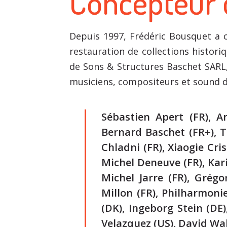
Concepteur 
Depuis 1997, Frédéric Bousquet a c
restauration de collections histori
de Sons & Structures Baschet SARL
musiciens, compositeurs et sound d
Sébastien Apert (FR), A
Bernard Baschet (FR+), T
Chladni (FR), Xiaogie Cris
Michel Deneuve (FR), Kari
Michel Jarre (FR), Grégo
Millon (FR), Philharmoni
(DK), Ingeborg Stein (DE)
Velazquez (US), David Wal