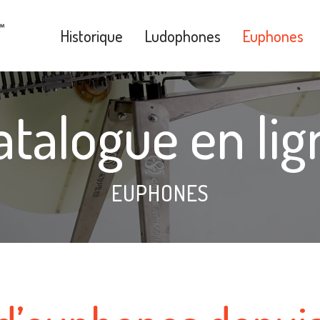
Historique
Ludophones
Euphones
atalogue en lig
EUPHONES