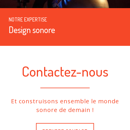
NOTRE EXPERTISE
Design sonore
Contactez-nous
Et construisons ensemble le monde
sonore de demain !