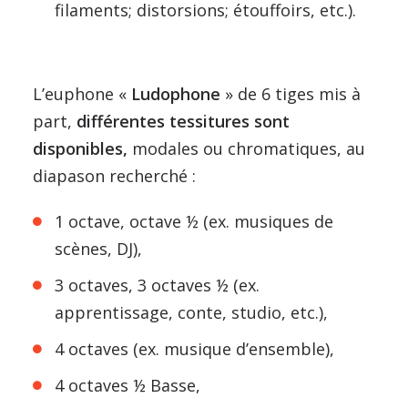
filaments; distorsions; étouffoirs, etc.).
L’euphone «
Ludophone
» de 6 tiges mis à
part,
différentes tessitures sont
disponibles,
modales ou chromatiques, au
diapason recherché :
1 octave, octave ½ (ex. musiques de
scènes, DJ),
3 octaves, 3 octaves ½ (ex.
apprentissage, conte, studio, etc.),
4 octaves (ex. musique d’ensemble),
4 octaves ½ Basse,