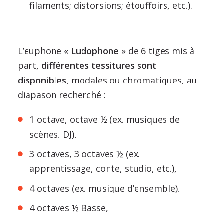
filaments; distorsions; étouffoirs, etc.).
L’euphone «
Ludophone
» de 6 tiges mis à
part,
différentes tessitures sont
disponibles,
modales ou chromatiques, au
diapason recherché :
1 octave, octave ½ (ex. musiques de
scènes, DJ),
3 octaves, 3 octaves ½ (ex.
apprentissage, conte, studio, etc.),
4 octaves (ex. musique d’ensemble),
4 octaves ½ Basse,