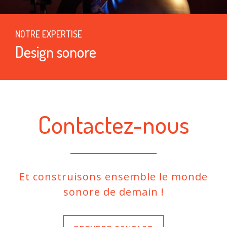
NOTRE EXPERTISE
Design sonore
Contactez-nous
Et construisons ensemble le monde
sonore de demain !