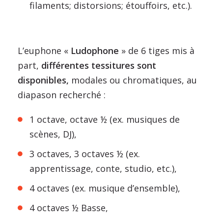
filaments; distorsions; étouffoirs, etc.).
L’euphone «
Ludophone
» de 6 tiges mis à
part,
différentes tessitures sont
disponibles,
modales ou chromatiques, au
diapason recherché :
1 octave, octave ½ (ex. musiques de
scènes, DJ),
3 octaves, 3 octaves ½ (ex.
apprentissage, conte, studio, etc.),
4 octaves (ex. musique d’ensemble),
4 octaves ½ Basse,