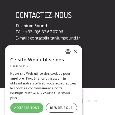
CONTACTEZ-NOUS
Titanium Sound
Tél. : +33 (0)6 32 67 07 96
E-mail :
contact@titaniumsound.fr
CONTACTEZ-NOUS
×
Ce site Web utilise des
Titanium Sound
FRENCH
cookies
Tél. : +33 (0)6 32 67 07 96
E-mail :
contact@titaniumsound.fr
Notre site Web utilise des cookies pour
ENGLISH
améliorer l'expérience utilisateur. En
utilisant notre site Web, vous acceptez tous
les cookies conformément à notre
Politique relative aux cookies.
En savoir
plus
Titanium Sound © 2026
|
Mentions Légales
|
Connexion
ACCEPTER TOUT
REFUSER TOUT