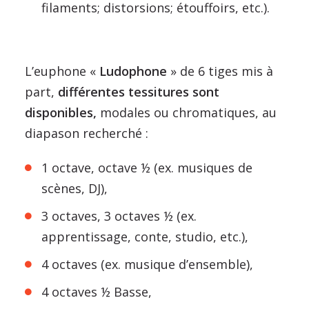
filaments; distorsions; étouffoirs, etc.).
L’euphone «
Ludophone
» de 6 tiges mis à
part,
différentes tessitures sont
disponibles,
modales ou chromatiques, au
diapason recherché :
1 octave, octave ½ (ex. musiques de
scènes, DJ),
3 octaves, 3 octaves ½ (ex.
apprentissage, conte, studio, etc.),
4 octaves (ex. musique d’ensemble),
4 octaves ½ Basse,