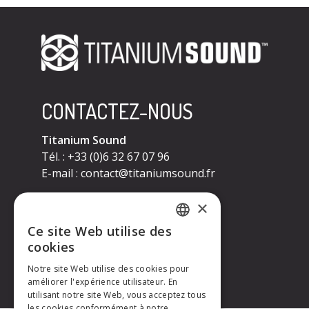
CONTACTEZ-NOUS
Titanium Sound
Tél. : +33 (0)6 32 67 07 96
E-mail :
contact@titaniumsound.fr
CONTACTEZ-NOUS
×
Ce site Web utilise des
Titanium Sound
FRENCH
cookies
Tél. : +33 (0)6 32 67 07 96
E-mail :
contact@titaniumsound.fr
Notre site Web utilise des cookies pour
ENGLISH
améliorer l'expérience utilisateur. En
utilisant notre site Web, vous acceptez tous
les cookies conformément à notre