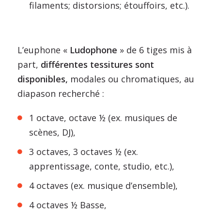
filaments; distorsions; étouffoirs, etc.).
L’euphone «
Ludophone
» de 6 tiges mis à
part,
différentes tessitures sont
disponibles,
modales ou chromatiques, au
diapason recherché :
1 octave, octave ½ (ex. musiques de
scènes, DJ),
3 octaves, 3 octaves ½ (ex.
apprentissage, conte, studio, etc.),
4 octaves (ex. musique d’ensemble),
4 octaves ½ Basse,