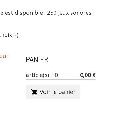
e est disponible : 250 jeux sonores
oix ;-)
our
PANIER
article(s) :
0
0,00 €
Voir le panier
shopping_cart