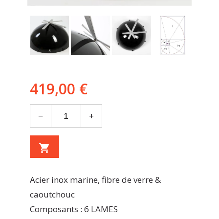
419,00 €
−
+
shopping_cart
Acier inox marine, fibre de verre &
caoutchouc
Composants : 6 LAMES