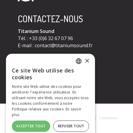
CONTACTEZ-NOUS
Titanium Sound
Tél. : +33 (0)6 32 67 07 96
E-mail :
contact@titaniumsound.fr
CONTACTEZ-NOUS
×
Ce site Web utilise des
Titanium Sound
FRENCH
cookies
Tél. : +33 (0)6 32 67 07 96
E-mail :
contact@titaniumsound.fr
Notre site Web utilise des cookies pour
ENGLISH
améliorer l'expérience utilisateur. En
utilisant notre site Web, vous acceptez tous
les cookies conformément à notre
Politique relative aux cookies.
En savoir
plus
Titanium Sound © 2026
|
Mentions Légales
|
Connexion
ACCEPTER TOUT
REFUSER TOUT