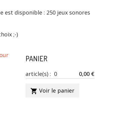
e est disponible : 250 jeux sonores
oix ;-)
our
PANIER
article(s) :
0
0,00 €
Voir le panier
shopping_cart