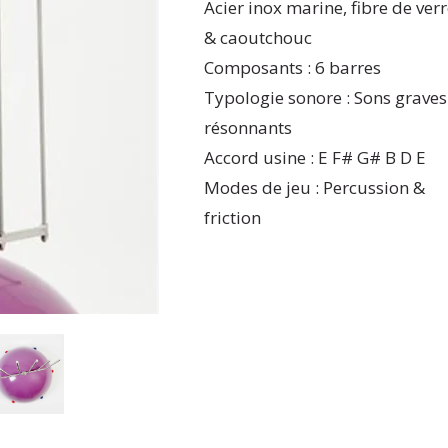
Acier inox marine, fibre de ver
& caoutchouc
Composants : 6 barres
Typologie sonore : Sons graves
résonnants
Accord usine : E F# G# B D E
Modes de jeu : Percussion &
friction