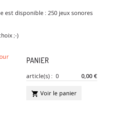
e est disponible : 250 jeux sonores
oix ;-)
our
PANIER
article(s) :
0
0,00 €
Voir le panier
shopping_cart