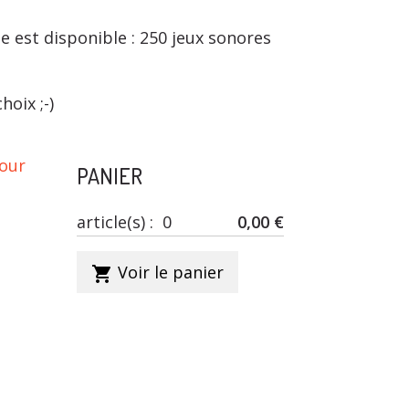
e est disponible : 250 jeux sonores
oix ;-)
our
PANIER
article(s) :
0
0,00 €
Voir le panier
shopping_cart