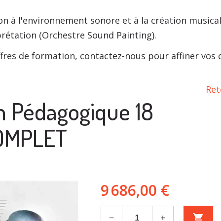
n à l'environnement sonore et à la création musical
prétation (Orchestre Sound Painting).
fres de formation, contactez-nous pour affiner vos ch
Ret
 Pédagogique 18
OMPLET
9 686,00 €
−
+
shopping_cart