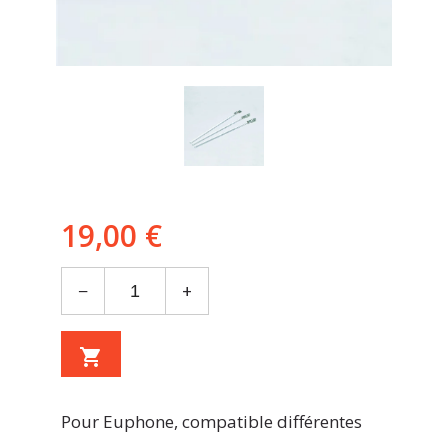
19,00 €
−
+
shopping_cart
Pour Euphone, compatible différentes