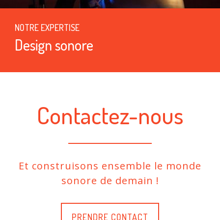
NOTRE EXPERTISE
Design sonore
Contactez-nous
Et construisons ensemble le monde
sonore de demain !
PRENDRE CONTACT