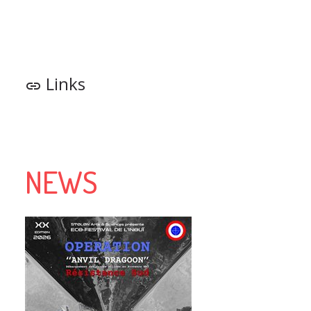
Links
link
NEWS