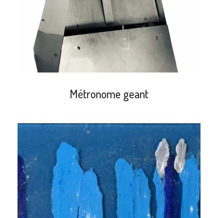
Métronome geant
search