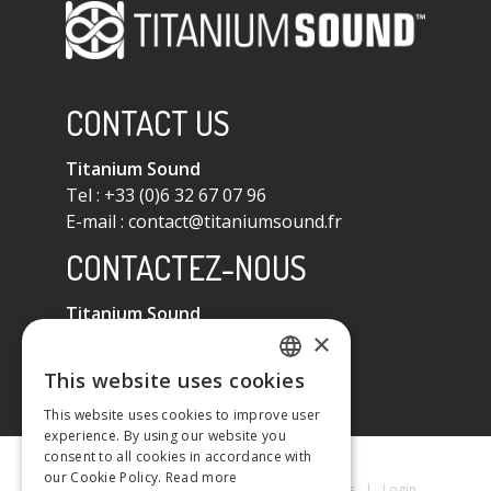
CONTACT US
Titanium Sound
Tel : +33 (0)6 32 67 07 96
E-mail :
contact@titaniumsound.fr
CONTACTEZ-NOUS
Titanium Sound
×
Tel : +33 (0)6 32 67 07 96
E-mail :
contact@titaniumsound.fr
This website uses cookies
FRENCH
This website uses cookies to improve user
experience. By using our website you
ENGLISH
consent to all cookies in accordance with
our Cookie Policy.
Read more
Titanium Sound © 2026
|
Mentions Légales
|
Login