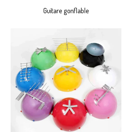
Guitare gonflable
search