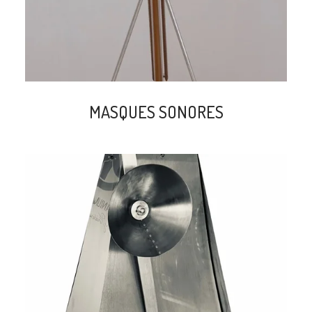
MASQUES SONORES
search