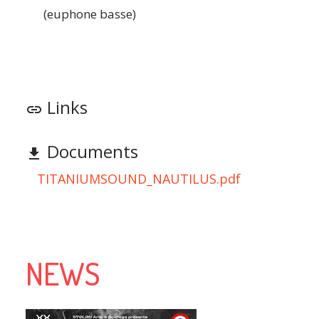
(euphone basse)
Links
link
Documents
file_download
TITANIUMSOUND_NAUTILUS.pdf
NEWS