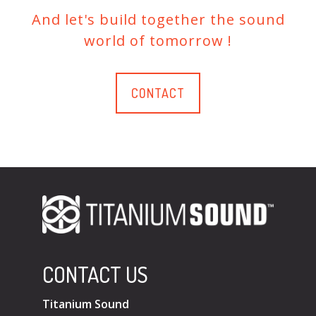
And let's build together the sound
world of tomorrow !
CONTACT
CONTACT US
Titanium Sound