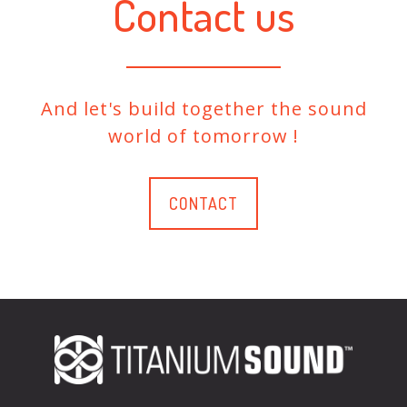
Contact us
And let's build together the sound
world of tomorrow !
CONTACT