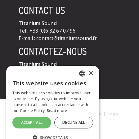
CONTACT US
Titanium Sound
Tel : +33 (0)6 32 67 07 96
E-mail :
contact@titaniumsound.fr
CONTACTEZ-NOUS
Titanium Sound
×
Tel : +33 (0)6 32 67 07 96
E-mail :
contact@titaniumsound.fr
This website uses cookies
FRENCH
This website uses cookies to improve user
experience. By using our website you
ENGLISH
consent to all cookies in accordance with
our Cookie Policy.
Read more
Titanium Sound © 2026
|
Mentions Légales
|
Login
ACCEPT ALL
DECLINE ALL
SHOW DETAILS