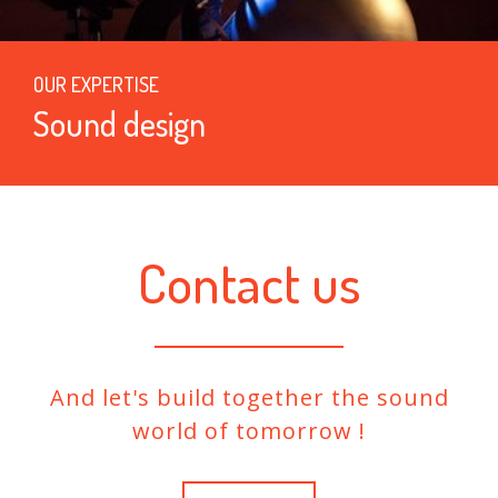
OUR EXPERTISE
Sound design
Contact us
And let's build together the sound
world of tomorrow !