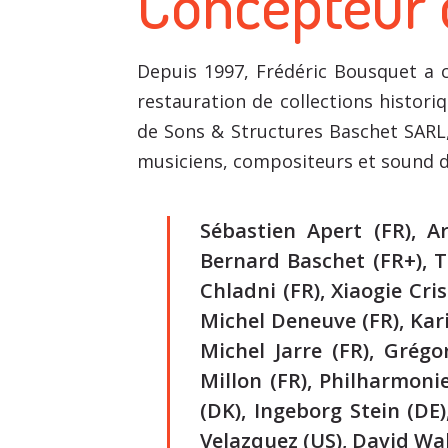
Concepteur 
Depuis 1997, Frédéric Bousquet a c
restauration de collections histori
de Sons & Structures Baschet SARL
musiciens, compositeurs et sound d
Sébastien Apert (FR), A
Bernard Baschet (FR+), T
Chladni (FR), Xiaogie Cris
Michel Deneuve (FR), Kari
Michel Jarre (FR), Grégo
Millon (FR), Philharmoni
(DK), Ingeborg Stein (DE)
Velazquez (US), David Wal