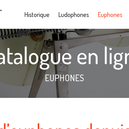
Historique
Ludophones
Euphones
atalogue en lig
EUPHONES