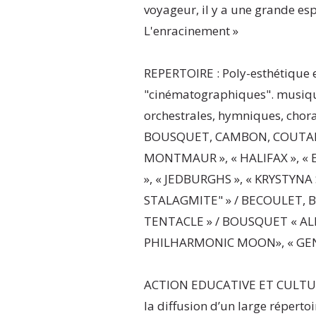
voyageur, il y a une grande es
L'enracinement »
REPERTOIRE : Poly-esthétique 
"cinématographiques". musique
orchestrales, hymniques, chora
BOUSQUET, CAMBON, COUTABLE
MONTMAUR », « HALIFAX », « 
», « JEDBURGHS », « KRYSTYNA 
STALAGMITE" » / BECOULET,
TENTACLE » / BOUSQUET « ALL
PHILHARMONIC MOON», « GE
ACTION EDUCATIVE ET CULTURE
la diffusion d’un large répertoi