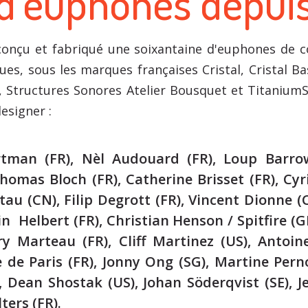
d’euphones depuis
onçu et fabriqué une soixantaine d'euphones de c
ques, sous les marques françaises Cristal, Cristal 
, Structures Sonores Atelier Bousquet et Titanium
esigner :
rtman (FR), Nèl Audouard (FR), Loup Barro
homas Bloch (FR), Catherine Brisset (FR), Cyr
tau (CN), Filip Degrott (FR), Vincent Dionne (C
n Helbert (FR), Christian Henson / Spitfire (GB
ry Marteau (FR), Cliff Martinez (US), Antoi
e de Paris (FR), Jonny Ong (SG), Martine Per
, Dean Shostak (US), Johan Söderqvist (SE), J
ters (FR).