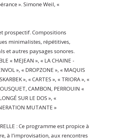
pérance ». Simone Weil, «
et prospectif. Compositions
s minimalistes, répétitives,
ls et autres paysages sonores.
 « MEJEAN », « LA CHAINE -
ENVOL », « DROPZONE », « MAQUIS
SKARBEK », « CARTES », « TRIORA », «
 BOUSQUET, CAMBON, PERROUIN «
ONGÉ SUR LE DOS », «
NERATION MUTANTE »
LLE : Ce programme est propice à
re, à l’improvisation, aux rencontres