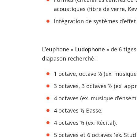
acoustiques (fibre de verre, Kevl
Intégration de systèmes d’effet 
L’euphone «
Ludophone
» de 6 tiges
diapason recherché :
1 octave, octave ½ (ex. musiques
3 octaves, 3 octaves ½ (ex. appr
4 octaves (ex. musique d’ensemb
4 octaves ½ Basse,
4 octaves ½ (ex. Récital),
5 octaves et 6 octaves (ex. Stud