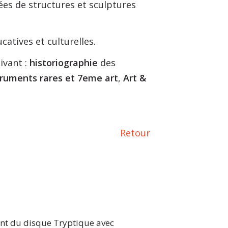
ées de structures et sculptures
atives et culturelles.
ivant :
historiographie
des
truments rares et 7eme art
,
Art &
Retour
ent du disque Tryptique avec