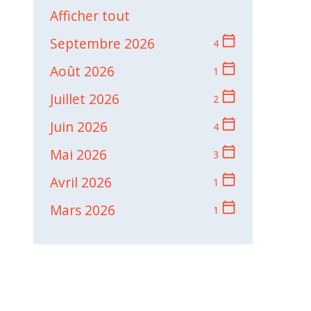
Afficher tout
calendar_today
Septembre 2026
4
calendar_today
Août 2026
1
calendar_today
Juillet 2026
2
calendar_today
Juin 2026
4
calendar_today
Mai 2026
3
calendar_today
Avril 2026
1
calendar_today
Mars 2026
1