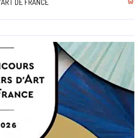
'ART DE FRANCE
home