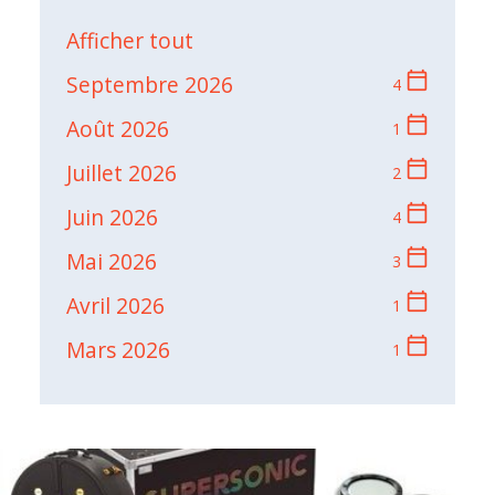
Afficher tout
calendar_today
Septembre 2026
4
calendar_today
Août 2026
1
calendar_today
Juillet 2026
2
calendar_today
Juin 2026
4
calendar_today
Mai 2026
3
calendar_today
Avril 2026
1
calendar_today
Mars 2026
1