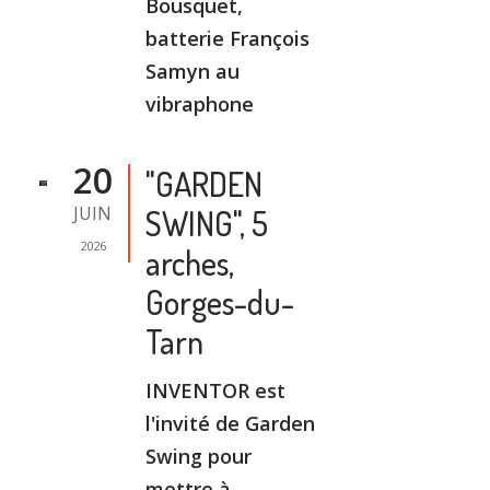
Bousquet,
batterie François
Samyn au
vibraphone
20
"GARDEN
JUIN
SWING", 5
2026
arches,
Gorges-du-
Tarn
INVENTOR est
l'invité de Garden
Swing pour
mettre à