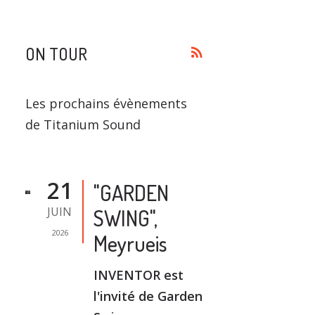
ON TOUR
rss_feed
Les prochains évènements
de Titanium Sound
21
"GARDEN
JUIN
SWING",
2026
Meyrueis
INVENTOR est
l'invité de Garden