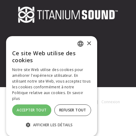
CONTACTEZ-NOUS
×
Ce site Web utilise des
Titanium Sound
FRENCH
cookies
Tél. : +33 (0)6 32 67 07 96
E-mail :
contact@titaniumsound.fr
Notre site Web utilise des cookies pour
ENGLISH
améliorer l'expérience utilisateur. En
utilisant notre site Web, vous acceptez tous
les cookies conformément à notre
Politique relative aux cookies.
En savoir
plus
Titanium Sound © 2026
|
Mentions Légales
|
Connexion
ACCEPTER TOUT
REFUSER TOUT
AFFICHER LES DÉTAILS