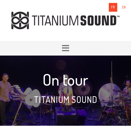
FR
EN
On tour
TITANIUM SOUND