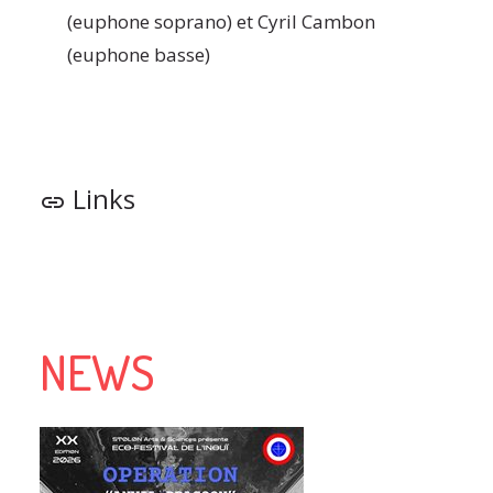
(euphone soprano) et Cyril Cambon
(euphone basse)
Links
link
NEWS