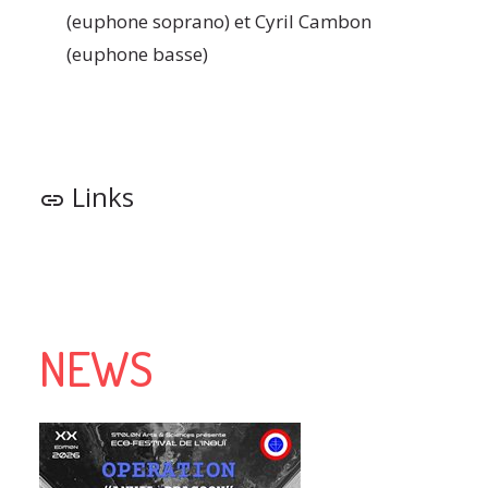
(euphone soprano) et Cyril Cambon
(euphone basse)
Links
link
NEWS