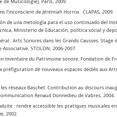
 de Musicologie), Paris, 2009.
s l’inconscient de Jérémiah Horrox . CLAPAS, 2009.
ón de una metología para el uso continuado del In
nica, Ministerio de Educación, política social y dep
ral : Arts Sonores dans les Grands Causses. Stage d
ie Associative, STOLON, 2006-2007.
un Inventaire du Patrimoine sonore. Fondation de F
a préfiguration de nouveaux espaces dédiés aux Arts
 les réseaux Baschet. Contribution au discours inaug
a Communication Renaud Donnedieu de Vabres, 2004.
duite : rendre accessible les pratiques musicales en 
e, 2002.