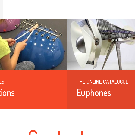
ES
THE ONLINE CATALOGUE
ions
Euphones