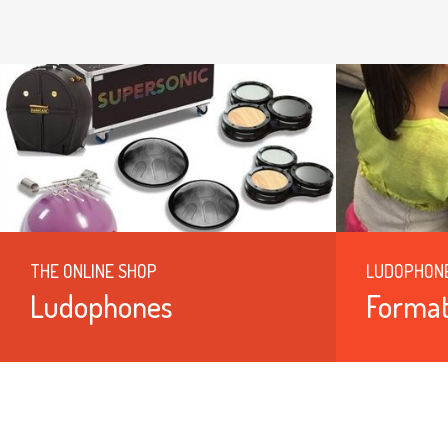
THE ONLINE SHOP
LUDOPHON
Ludophones
Format