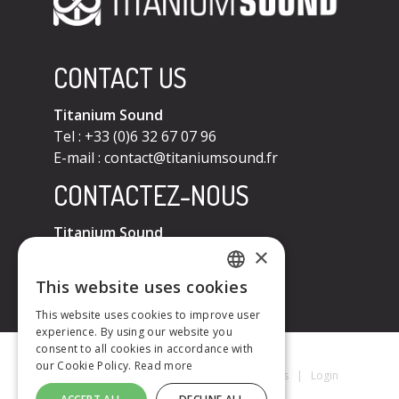
CONTACT US
Titanium Sound
Tel : +33 (0)6 32 67 07 96
E-mail :
contact@titaniumsound.fr
CONTACTEZ-NOUS
Titanium Sound
×
Tel : +33 (0)6 32 67 07 96
E-mail :
contact@titaniumsound.fr
This website uses cookies
FRENCH
This website uses cookies to improve user
experience. By using our website you
ENGLISH
consent to all cookies in accordance with
our Cookie Policy.
Read more
Titanium Sound © 2026
|
Mentions Légales
|
Login