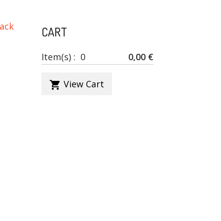
ack
CART
Item(s) :
0
0,00 €
View Cart
shopping_cart