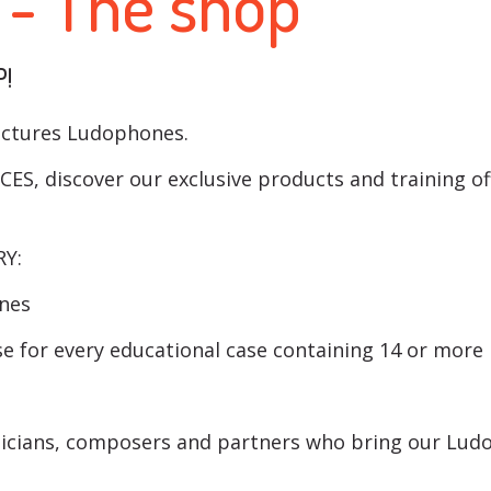
- The shop
!
ctures Ludophones.
S, discover our exclusive products and training off
RY:
ones
rse for every educational case containing 14 or mor
sicians, composers and partners who bring our Ludop