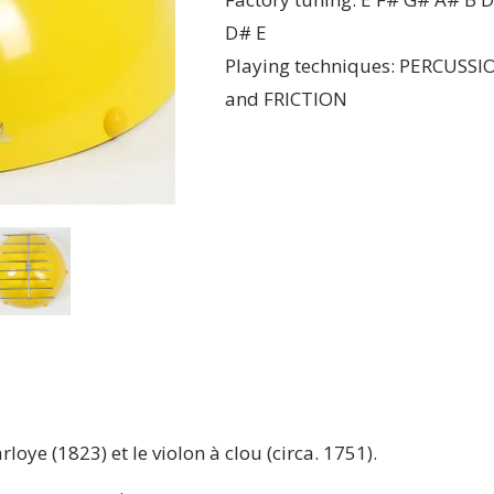
D# E
Playing techniques: PERCUSSI
and FRICTION
loye (1823) et le violon à clou (circa. 1751).