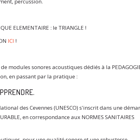
ement, percussion.
QUE ELEMENTAIRE : le TRIANGLE !
ION
ICI
!
 de modules sonores acoustiques dédiés à la PEDAGOGI
on, en passant par la pratique :
APPRENDRE.
 National des Cevennes (UNESCO) s'inscrit dans une déma
DURABLE, en correspondance aux NORMES SANITAIRES
autiques, pour une qualité sonore et une robustesse