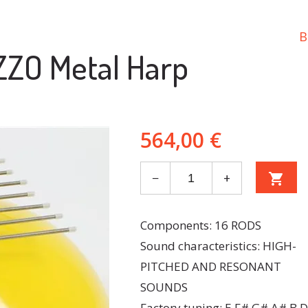
B
ZO Metal Harp
564,00 €
−
+
shopping_cart
Components: 16 RODS
Sound characteristics: HIGH-
PITCHED AND RESONANT
SOUNDS
Factory tuning: E F# G# A# B D