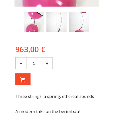
963,00 €
−
+
shopping_cart
Three strings, a spring, ethereal sounds
A modern take on the berimbau!