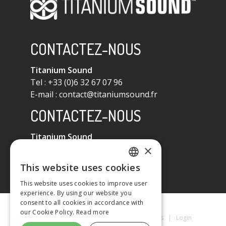
CONTACTEZ-NOUS
Titanium Sound
Tel : +33 (0)6 32 67 07 96
E-mail :
contact@titaniumsound.fr
CONTACTEZ-NOUS
Titanium Sound
×
Tel : +33 (0)6 32 67 07 96
E-mail :
contact@titaniumsound.fr
This website uses cookies
FRENCH
This website uses cookies to improve user
experience. By using our website you
ENGLISH
consent to all cookies in accordance with
our Cookie Policy.
Read more
Titanium Sound © 2026
|
Mentions Légales
|
Login